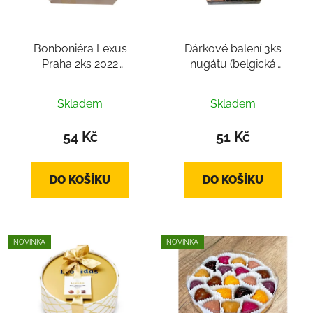
Bonboniéra Lexus
Dárkové balení 3ks
Praha 2ks 2022
nugátu (belgická
(belgické pralinky 2ks,
čokoláda cca 30g,
belgická čokoláda cca
belgické pralinky 3ks)
Skladem
Skladem
24g)
54 Kč
51 Kč
DO KOŠÍKU
DO KOŠÍKU
NOVINKA
NOVINKA