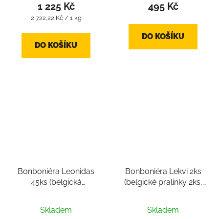
produktu
1 225 Kč
495 Kč
je
Měrná
2 722,22 Kč / 1 kg
cena:
2,8
DO KOŠÍKU
z
DO KOŠÍKU
5
hvězdiček.
Bonboniéra Leonidas
Bonboniéra Lekvi 2ks
45ks (belgická
(belgické pralinky 2ks,
čokoláda cca 650g,
belgická čokoláda cca
belgické pralinky 45ks)
24g)
Skladem
Skladem