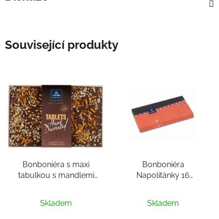
Související produkty
Bonboniéra s maxi
Bonboniéra
tabulkou s mandlemi
Napolitánky 16
(mléčná belgická
(belgická čokoláda cca
čokoláda cca 325g)
104g, 16 ks plátků
Skladem
Skladem
čokolády)