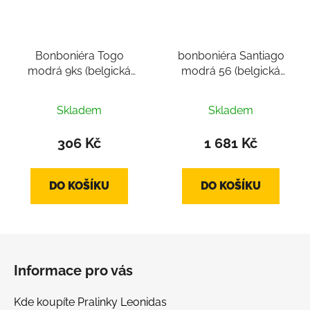
Bonboniéra Togo
bonboniéra Santiago
modrá 9ks (belgická
modrá 56 (belgická
čokoláda cca 128g,
čokoláda, tradiční
belgické pralinky 9ks)
pralinky 56 ks mix, cca
Skladem
Skladem
900g)
306 Kč
1 681 Kč
DO KOŠÍKU
DO KOŠÍKU
Z
á
Informace pro vás
p
a
Kde koupíte Pralinky Leonidas