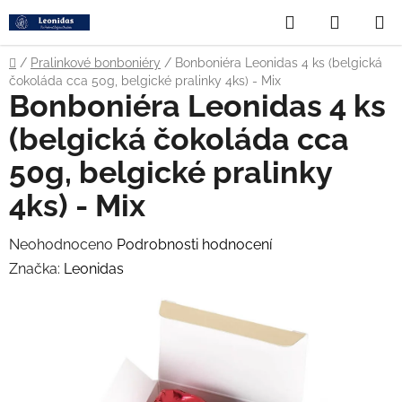
Přejít
Hledat
NÁKUP
na
obsah
KOŠÍK
Domů
/
Pralinkové bonboniéry
/
Bonboniéra Leonidas 4 ks (belgická
čokoláda cca 50g, belgické pralinky 4ks) - Mix
Bonboniéra Leonidas 4 ks
(belgická čokoláda cca
50g, belgické pralinky
4ks) - Mix
Průměrné
Neohodnoceno
Podrobnosti hodnocení
hodnocení
Značka:
Leonidas
produktu
je
0,0
z
5