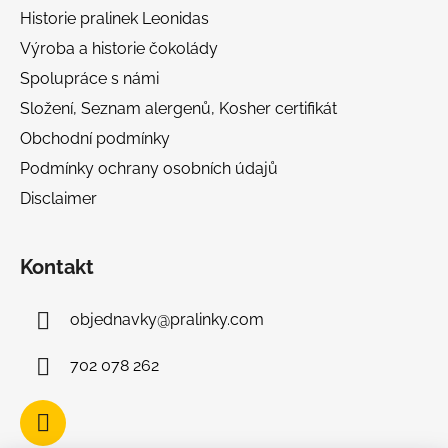
t
Historie pralinek Leonidas
í
Výroba a historie čokolády
Spolupráce s námi
Složení, Seznam alergenů, Kosher certifikát
Obchodní podmínky
Podmínky ochrany osobních údajů
Disclaimer
Kontakt
objednavky
@
pralinky.com
702 078 262