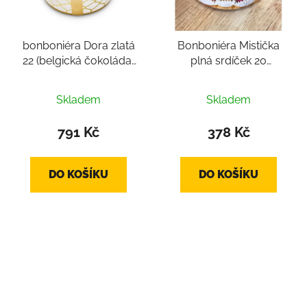
bonboniéra Dora zlatá
Bonboniéra Mistička
22 (belgická čokoláda,
plná srdíček 20
tradiční pralinky 22 ks
(belgická čokoláda cca
Průměrné
mix, cca 320 g)
200 g, 20ks srdíček)
Skladem
Skladem
hodnocení
produktu
791 Kč
378 Kč
je
2,6
DO KOŠÍKU
DO KOŠÍKU
z
5
hvězdiček.