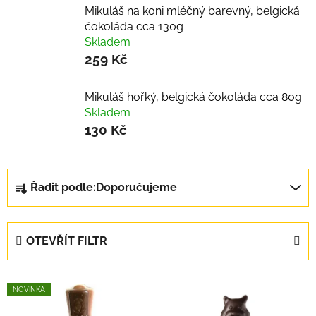
Mikuláš na koni mléčný barevný, belgická
čokoláda cca 130g
Skladem
259 Kč
Mikuláš hořký, belgická čokoláda cca 80g
Skladem
130 Kč
Ř
Řadit podle:
Doporučujeme
a
z
e
OTEVŘÍT FILTR
n
í
V
p
NOVINKA
ý
r