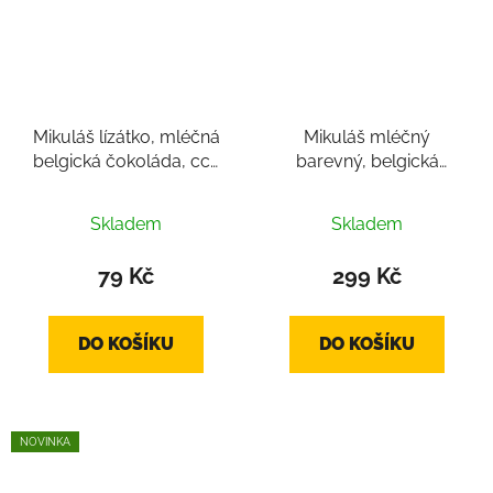
Mikuláš lízátko, mléčná
Mikuláš mléčný
belgická čokoláda, cca
barevný, belgická
35g
čokoláda cca 150g
Skladem
Skladem
79 Kč
299 Kč
DO KOŠÍKU
DO KOŠÍKU
NOVINKA