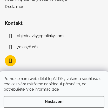
Disclaimer
Kontakt
objednavky
@
pralinky.com
702 078 262
Facebook
Pomozte nám web dělat lepší. Díky vašemu souhlasu s
cookies vám můžeme nabídnout přesně to, co
potřebujete. Více informací
zde
.
Nastavení
Vytvořil Shoptet