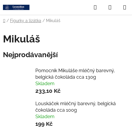
Přejít
Hledat
NÁKUP
na
obsah
KOŠÍK
Domů
/
Figurky a lízátka
/
Mikuláš
Mikuláš
Nejprodávanější
Pomocník Mikuláše mléčný barevný,
belgická čokoláda cca 130g
Skladem
233,10 Kč
Louskáček mléčný barevný, belgická
čokoláda cca 100g
Skladem
199 Kč