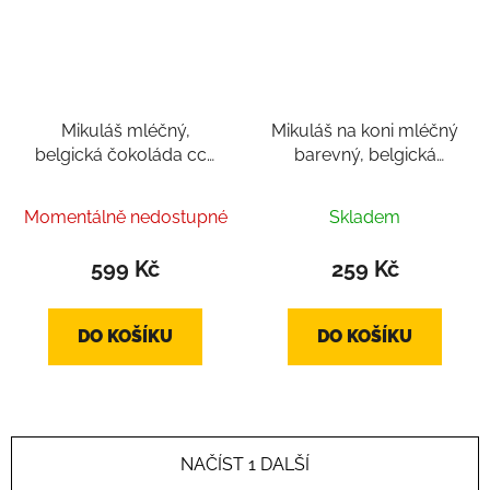
Mikuláš mléčný,
Mikuláš na koni mléčný
belgická čokoláda cca
barevný, belgická
400g
čokoláda cca 130g
Momentálně nedostupné
Skladem
599 Kč
259 Kč
DO KOŠÍKU
DO KOŠÍKU
NAČÍST 1 DALŠÍ