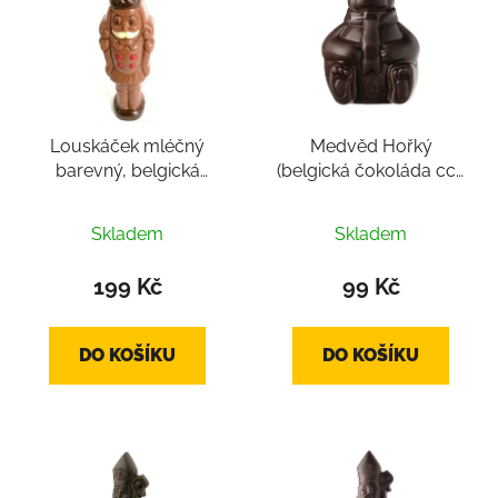
p
o
i
d
s
u
p
k
r
t
Louskáček mléčný
Medvěd Hořký
o
ů
barevný, belgická
(belgická čokoláda cca
d
čokoláda cca 100g
60g)
u
k
Skladem
Skladem
t
199 Kč
99 Kč
ů
DO KOŠÍKU
DO KOŠÍKU