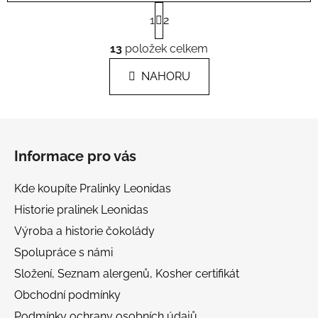
S
1
2
t
r
O
á
13
položek celkem
v
n
l
k
NAHORU
á
o
d
v
a
á
Z
c
n
á
í
í
Informace pro vás
p
p
r
a
Kde koupíte Pralinky Leonidas
v
t
k
Historie pralinek Leonidas
í
y
Výroba a historie čokolády
v
Spolupráce s námi
ý
p
Složení, Seznam alergenů, Kosher certifikát
i
Obchodní podmínky
s
Podmínky ochrany osobních údajů
u