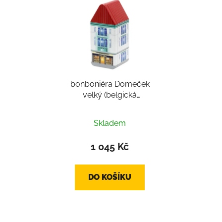
bonboniéra Domeček
velký (belgická
čokoláda, belgické
pralinky mix cca 500g)
Skladem
1 045 Kč
DO KOŠÍKU