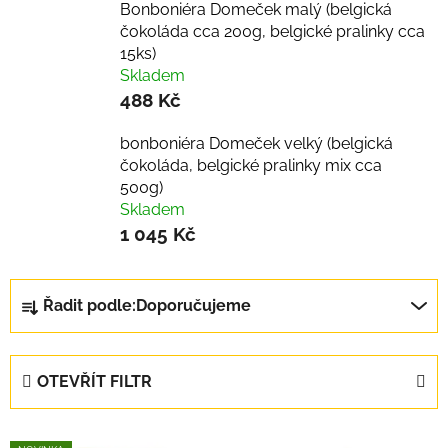
Bonboniéra Domeček malý (belgická
čokoláda cca 200g, belgické pralinky cca
15ks)
Skladem
488 Kč
bonboniéra Domeček velký (belgická
čokoláda, belgické pralinky mix cca
500g)
Skladem
1 045 Kč
Ř
Řadit podle:
Doporučujeme
a
z
e
OTEVŘÍT FILTR
n
í
V
p