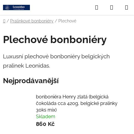
Přejít
Hledat
NÁKUP
na
obsah
KOŠÍK
Domů
/
Pralinkové bonboniéry
/
Plechové
Plechové bonboniéry
Luxusní plechové bonboniéry belgických
pralinek Leonidas.
Nejprodávanější
bonboniéra Henry zlatá (belgická
čokoláda cca 420g, belgické pralinky
30ks mix)
Skladem
860 Kč