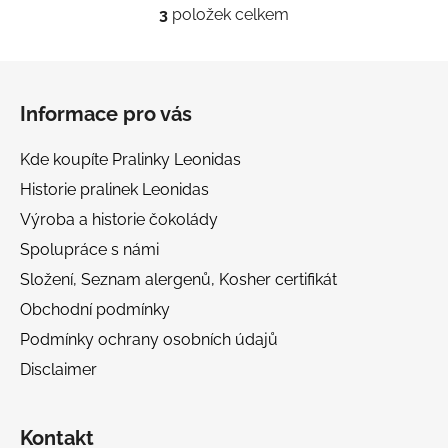
3
položek celkem
O
v
l
Z
á
á
d
Informace pro vás
p
a
a
c
Kde koupíte Pralinky Leonidas
t
í
Historie pralinek Leonidas
í
p
Výroba a historie čokolády
r
v
Spolupráce s námi
k
Složení, Seznam alergenů, Kosher certifikát
y
v
Obchodní podmínky
ý
Podmínky ochrany osobních údajů
p
Disclaimer
i
s
u
Kontakt