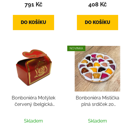
produktu
791 Kč
408 Kč
je
2,6
DO KOŠÍKU
DO KOŠÍKU
z
5
hvězdiček.
NOVINKA
Bonboniéra Motýlek
Bonboniéra Mistička
červený (belgická
plná srdíček 20
čokoláda cca 25g,
(belgická čokoláda cca
belgické pralinky 2ks)
200 g, 20ks srdíček)
Skladem
Skladem