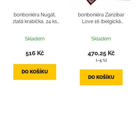
bonboniéra Nugát,
bonboniéra Zanzibar
zlatá krabička, 24 ks
Love 16 (belgická
nugátů (belgické
čokoláda, pralinky 16
pralinky cca 270 g)
ks mix, cca 234 g)
Skladem
Skladem
516 Kč
470,25 Kč
(–5 %)
DO KOŠÍKU
DO KOŠÍKU