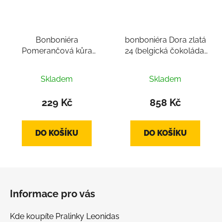
Bonboniéra
bonboniéra Dora zlatá
Pomerančová kůra
24 (belgická čokoláda,
(hořká belgická
tradiční pralinky 24 ks
čokoláda, cca 100g)
mix, cca 360 g)
Skladem
Skladem
229 Kč
858 Kč
DO KOŠÍKU
DO KOŠÍKU
Z
á
Informace pro vás
p
a
Kde koupíte Pralinky Leonidas