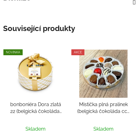
Související produkty
NOVINKA
AKCE
bonboniéra Dora zlatá
Mistička plná pralinek
22 (belgická čokoláda,
(belgická čokoláda cca
tradiční pralinky 22 ks
218 g, 15ks pralinek)
Průměrné
mix, cca 320 g)
Skladem
Skladem
hodnocení