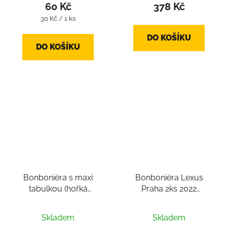
60 Kč
378 Kč
Měrná
30 Kč / 1 ks
cena:
DO KOŠÍKU
DO KOŠÍKU
Bonboniéra s maxi
Bonboniéra Lexus
tabulkou (hořká
Praha 2ks 2022
belgická čokoláda cca
(belgické pralinky 2ks,
325g)
belgická čokoláda cca
Skladem
Skladem
24g)