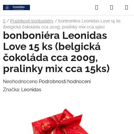
Přejít
Hledat
NÁKUP
na
obsah
KOŠÍK
Domů
/
Pralinkové bonboniéry
/
bonboniéra Leonidas Love 15 ks
(belgická čokoláda cca 200g, pralinky mix cca 15ks)
bonboniéra Leonidas
Love 15 ks (belgická
čokoláda cca 200g,
pralinky mix cca 15ks)
Průměrné
Neohodnoceno
Podrobnosti hodnocení
hodnocení
Značka:
Leonidas
produktu
je
0,0
z
5