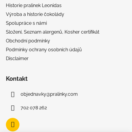
t
Historie pralinek Leonidas
í
Výroba a historie čokolády
Spolupráce s námi
Složení, Seznam alergenů, Kosher certifikát
Obchodní podmínky
Podmínky ochrany osobních údajů
Disclaimer
Kontakt
objednavky
@
pralinky.com
702 078 262