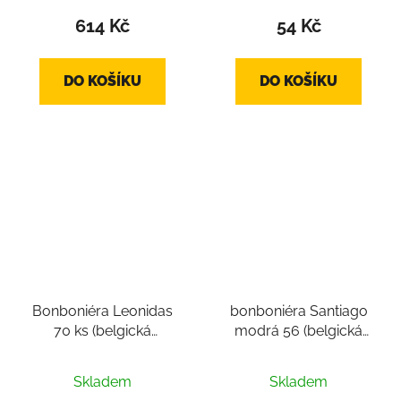
614 Kč
54 Kč
DO KOŠÍKU
DO KOŠÍKU
Bonboniéra Leonidas
bonboniéra Santiago
70 ks (belgická
modrá 56 (belgická
čokoláda cca 1000g,
čokoláda, tradiční
Průměrné
belgické pralinky cca
pralinky 56 ks mix, cca
Skladem
Skladem
70ks)
900g)
hodnocení