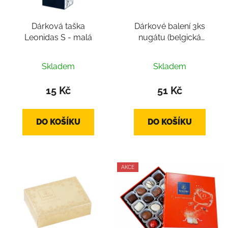
Dárková taška
Dárkové balení 3ks
Leonidas S - malá
nugátu (belgická
čokoláda cca 30g,
belgické pralinky 3ks)
Skladem
Skladem
15 Kč
51 Kč
DO KOŠÍKU
DO KOŠÍKU
AKCE