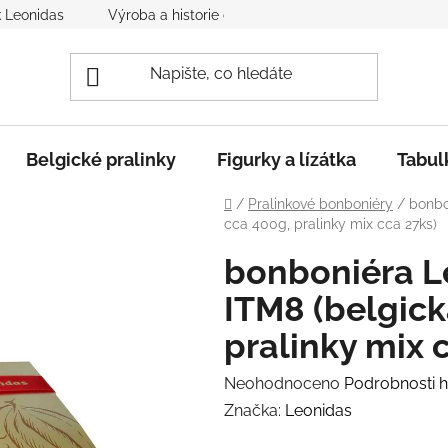
k Leonidas
Výroba a historie čokolády
Spolupráce s nám
Belgické pralinky
Figurky a lízátka
Tabul
Domů
/
Pralinkové bonboniéry
/
bonbo
cca 400g, pralinky mix cca 27ks)
bonboniéra L
ITM8 (belgick
pralinky mix 
Průměrné
Neohodnoceno
Podrobnosti 
hodnocení
Značka:
Leonidas
produktu