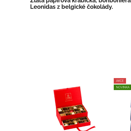
Zlatá papírová krabička, bonboniér
Leonidas z belgické čokolády.
AKCE
NOVINKA