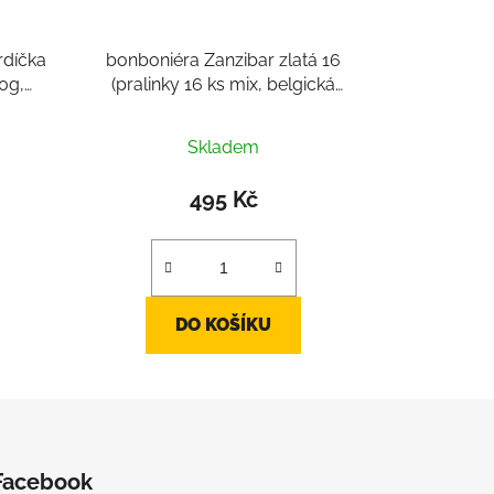
rdíčka
bonboniéra Zanzibar zlatá 16
0g,
(pralinky 16 ks mix, belgická
čokoláda cca 234g)
Průměrné
Skladem
hodnocení
produktu
495 Kč
je
2,4
z
5
DO KOŠÍKU
hvězdiček.
Facebook