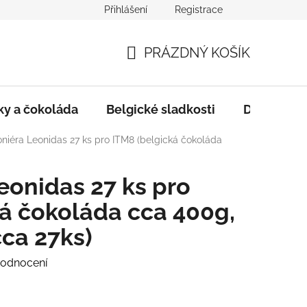
Přihlášení
Registrace
i
Složení, Seznam alergenů, Kosher certifikát
Obchodní 
PRÁZDNÝ KOŠÍK
NÁKUPNÍ
KOŠÍK
ky a čokoláda
Belgické sladkosti
Dárkové p
niéra Leonidas 27 ks pro ITM8 (belgická čokoláda
eonidas 27 ks pro
á čokoláda cca 400g,
cca 27ks)
hodnocení