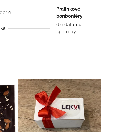
Pralinkové
gorie
bonboniéry
dle datumu
uka
spotřeby