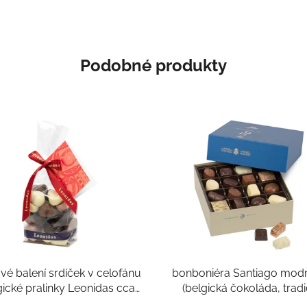
Podobné produkty
vé balení srdíček v celofánu
bonboniéra Santiago mod
gické pralinky Leonidas cca
(belgická čokoláda, tradi
20ks, cca 200g)
pralinky 40 ks mix, cca 5