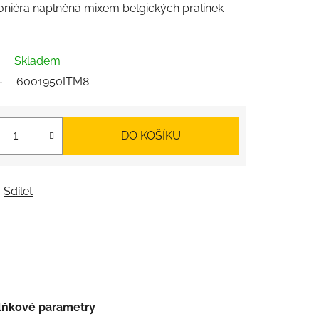
oniéra naplněná mixem belgických pralinek
Skladem
6001950ITM8
DO KOŠÍKU
Sdílet
lňkové parametry