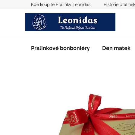
Přejít
Kde koupíte Pralinky Leonidas
Historie praline
na
obsah
Pralinkové bonboniéry
Den matek