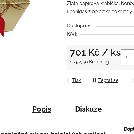
Zlatá papírová krabička, bonb
je
Leonidas z belgické čokolády.
0,0
z
Dostupnost
5
Kód:
hvězdiček.
701 Kč
/ ks
Měrná cena:
1 752,50 Kč / 1 kg
Tisk
Zeptat se
Popis
Diskuze
Dop