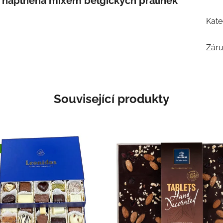
a naplněná mixem belgických pralinek
Kate
Zár
Související produkty