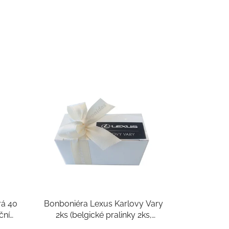
rá 40
Bonboniéra Lexus Karlovy Vary
ční
2ks (belgické pralinky 2ks,
50g)
belgická čokoláda cca 24g)