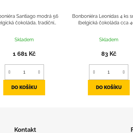
oniéra Santiago modrá 56
Bonboniéra Leonidas 4 ks s
elgická čokoláda, tradiční
(belgická čokoláda cca 4
linky 56 ks mix, cca 900g)
belgické pralinky 4ks)
Průměrné
Skladem
Skladem
hodnocení
produktu
1 681 Kč
83 Kč
je
3,0
z
5
DO KOŠÍKU
DO KOŠÍKU
hvězdiček.
Kontakt