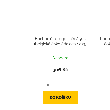
Bonboniéra Togo hnědá 9ks
bonbo
(belgická čokoláda cca 128g,
čok
belgické pralinky 9ks)
Skladem
306 Kč
DO KOŠÍKU