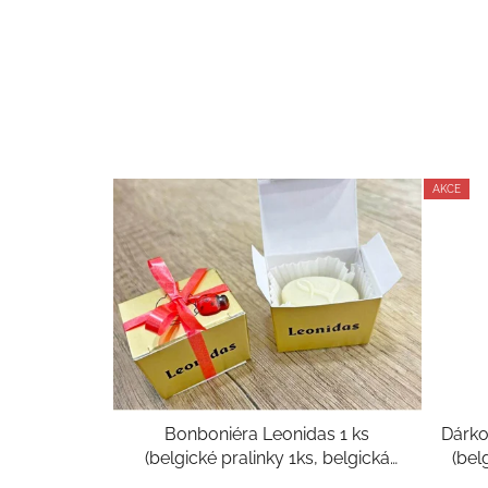
AKCE
Bonboniéra Leonidas 1 ks
Dárko
(belgické pralinky 1ks, belgická
(bel
čokoláda cca 12g)