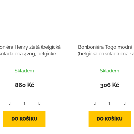
niéra Henry zlatá (belgická
Bonboniéra Togo modrá 
oláda cca 420g, belgické
(belgická čokoláda cca 1
pralinky 30ks mix)
belgické pralinky 9ks)
Průměrné
Skladem
Skladem
hodnocení
produktu
860 Kč
306 Kč
je
2,9
z
5
DO KOŠÍKU
DO KOŠÍKU
hvězdiček.