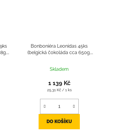
9ks
Bonboniéra Leonidas 45ks
28g,
(belgická čokoláda cca 650g,
belgické pralinky 45ks)
Skladem
1 139 Kč
Měrná
25,31 Kč / 1 ks
cena:
DO KOŠÍKU