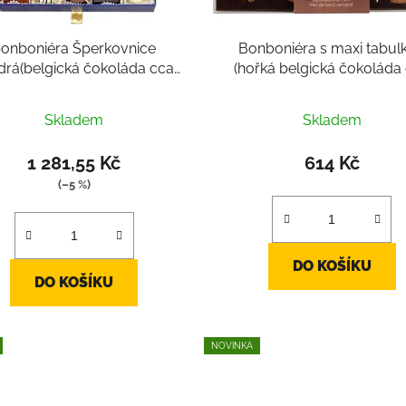
onboniéra Šperkovnice
Bonboniéra s maxi tabul
rá(belgická čokoláda cca
(hořká belgická čokoláda
50g, mix 40 ks pralinek)
325g)
Průměrné
Skladem
Skladem
hodnocení
produktu
1 281,55 Kč
614 Kč
je
(–5 %)
2,8
z
5
DO KOŠÍKU
hvězdiček.
DO KOŠÍKU
NOVINKA