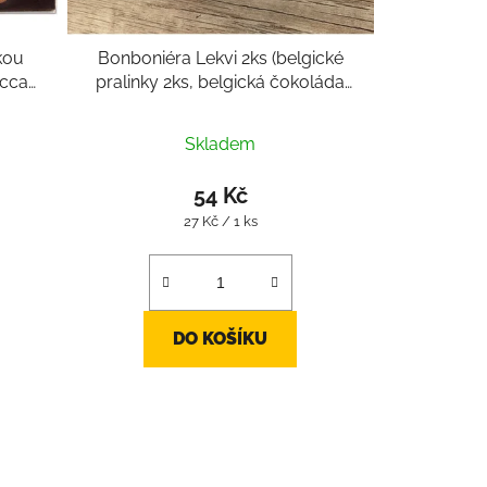
kou
Bonboniéra Lekvi 2ks (belgické
 cca
pralinky 2ks, belgická čokoláda
cca 24g)
Skladem
54 Kč
Měrná
27 Kč / 1 ks
cena:
DO KOŠÍKU