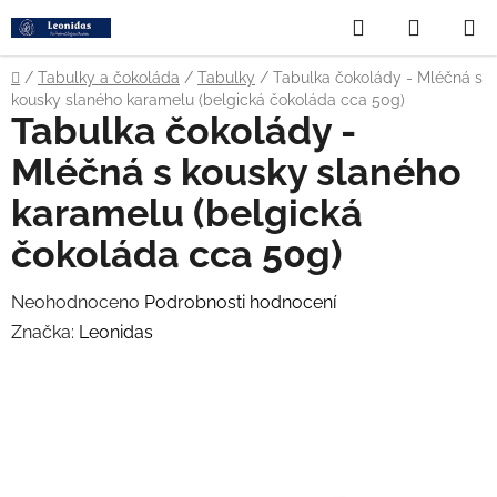
Přejít
Hledat
NÁKUP
na
obsah
KOŠÍK
Domů
/
Tabulky a čokoláda
/
Tabulky
/
Tabulka čokolády - Mléčná s
kousky slaného karamelu (belgická čokoláda cca 50g)
Tabulka čokolády -
Mléčná s kousky slaného
karamelu (belgická
čokoláda cca 50g)
Průměrné
Neohodnoceno
Podrobnosti hodnocení
hodnocení
Značka:
Leonidas
produktu
je
0,0
z
5