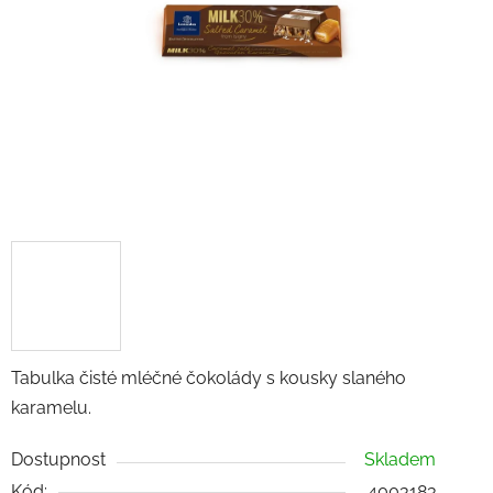
hvězdiček.
Tabulka čisté mléčné čokolády s kousky slaného
karamelu.
Dostupnost
Skladem
Kód:
4003183