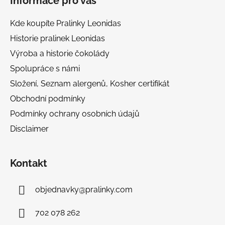
Informace pro vás
p
a
Kde koupíte Pralinky Leonidas
t
Historie pralinek Leonidas
í
Výroba a historie čokolády
Spolupráce s námi
Složení, Seznam alergenů, Kosher certifikát
Obchodní podmínky
Podmínky ochrany osobních údajů
Disclaimer
Kontakt
objednavky
@
pralinky.com
702 078 262