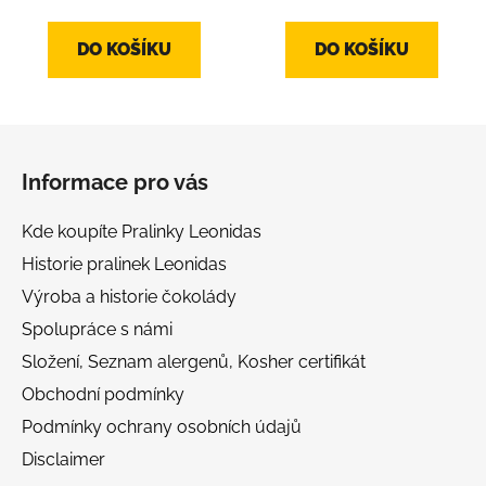
DO KOŠÍKU
DO KOŠÍKU
Z
á
Informace pro vás
p
a
Kde koupíte Pralinky Leonidas
t
Historie pralinek Leonidas
í
Výroba a historie čokolády
Spolupráce s námi
Složení, Seznam alergenů, Kosher certifikát
Obchodní podmínky
Podmínky ochrany osobních údajů
Disclaimer