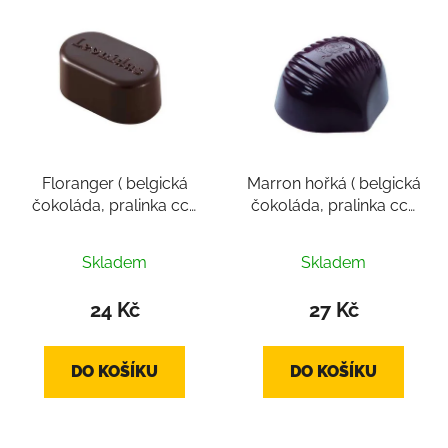
Floranger ( belgická
Marron hořká ( belgická
čokoláda, pralinka cca
čokoláda, pralinka cca
14g)
16g)
Průměrné
Skladem
Skladem
hodnocení
produktu
24 Kč
27 Kč
je
5,0
DO KOŠÍKU
DO KOŠÍKU
z
5
hvězdiček.