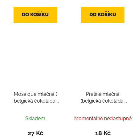
DO KOŠÍKU
DO KOŠÍKU
Mosaique mléčná (
Praliné mléčná
belgická čokoláda,
(belgická čokoláda,
pralinka cca 12-18g)
pralinka cca 10g)
Skladem
Momentálně nedostupné
27 Kč
18 Kč