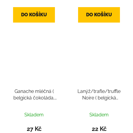
DO KOŠÍKU
DO KOŠÍKU
Ganache mléčná (
Lanýž/trafle/truffle
belgická čokoláda,
Noire ( belgická
pralinka cca 16g)
čokoláda, pralinka cca
10-12g)
Skladem
Skladem
27 Kč
22 Kč