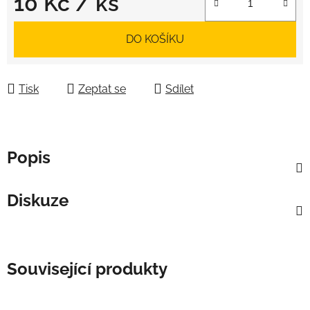
10 Kč
/ ks
Měrná cena:
DO KOŠÍKU
Tisk
Zeptat se
Sdílet
Popis
Diskuze
Související produkty