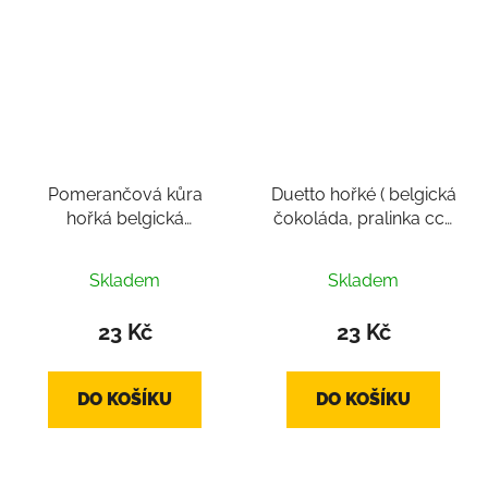
Pomerančová kůra
Duetto hořké ( belgická
hořká belgická
čokoláda, pralinka cca
čokoláda cca 4-16g
12-14 g)
Průměrné
Skladem
Skladem
hodnocení
produktu
23 Kč
23 Kč
je
4,3
DO KOŠÍKU
DO KOŠÍKU
z
5
hvězdiček.