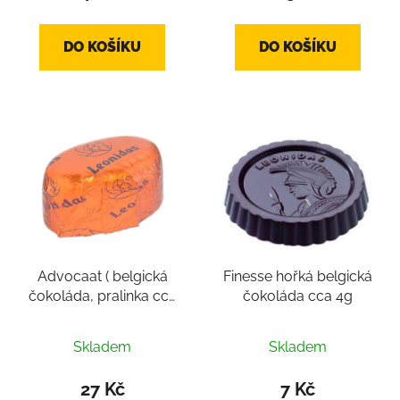
DO KOŠÍKU
DO KOŠÍKU
Advocaat ( belgická
Finesse hořká belgická
čokoláda, pralinka cca
čokoláda cca 4g
16g)
Skladem
Skladem
27 Kč
7 Kč