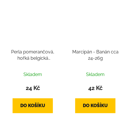
Perla pomerančová,
Marcipán - Banán cca
hořká belgická
24-26g
čokoláda, pralinka cca
Průměrné
12-16g
Skladem
Skladem
hodnocení
produktu
24 Kč
42 Kč
je
5,0
DO KOŠÍKU
DO KOŠÍKU
z
5
hvězdiček.