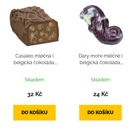
Casaleo mléčná (
Dary moře mléčné (
belgická čokoláda,
belgická čokoláda,
pralinka cca 12-22g)
pralinka cca 12-16g)
Skladem
Skladem
32 Kč
24 Kč
DO KOŠÍKU
DO KOŠÍKU