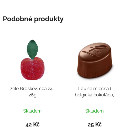
Podobné produkty
želé Broskev, cca 24-
Louise mléčná (
26g
belgická čokoláda,
pralinka cca 14-16g)
Skladem
Skladem
42 Kč
25 Kč