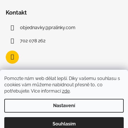
Kontakt
objednavky
@
pralinky.com
702 078 262
Facebook
Pomozte nám web dělat lepší. Díky vašemu souhlasu s
cookies vám můžeme nabídnout přesně to, co
potřebujete. Více informací
zde
.
Nastavení
Vytvořil Shoptet
Copyright 2026
Belgické čokoládové pralinky
Souhlasím
Leonidas
. Všechna práva vyhrazena.
Upravit nastavení