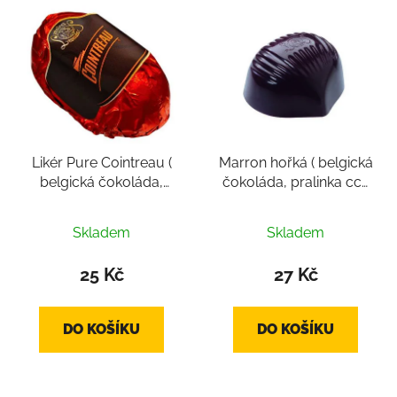
Likér Pure Cointreau (
Marron hořká ( belgická
belgická čokoláda,
čokoláda, pralinka cca
pralinka cca 14g)
16g)
Skladem
Skladem
25 Kč
27 Kč
DO KOŠÍKU
DO KOŠÍKU