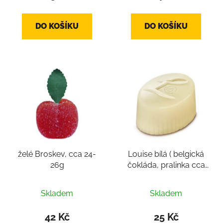
je
5,0
DO KOŠÍKU
DO KOŠÍKU
z
5
hvězdiček.
želé Broskev, cca 24-
Louise bílá ( belgická
26g
čokláda, pralinka cca
14-16g)
Skladem
Skladem
42 Kč
25 Kč