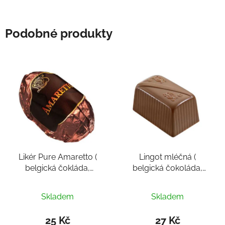
Podobné produkty
Likér Pure Amaretto (
Lingot mléčná (
belgická čokláda,
belgická čokoláda,
pralinka cca 14g)
pralinka cca 16g)
Průměrné
Skladem
Skladem
hodnocení
produktu
25 Kč
27 Kč