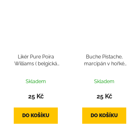
Likér Pure Poira
Buche Pistache,
Williams ( belgická
marcipán v hořké
čokoláda, pralinka cca
čokoládě ( belgická
14g)
čokoláda, pralinka cca
Skladem
Skladem
12-16g)
25 Kč
25 Kč
DO KOŠÍKU
DO KOŠÍKU