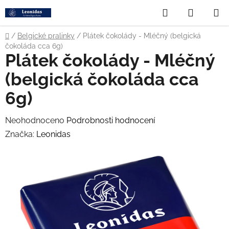
Přejít
Hledat
NÁKUP
na
obsah
KOŠÍK
Domů
/
Belgické pralinky
/
Plátek čokolády - Mléčný (belgická
čokoláda cca 6g)
Plátek čokolády - Mléčný
(belgická čokoláda cca
6g)
Průměrné
Neohodnoceno
Podrobnosti hodnocení
hodnocení
Značka:
Leonidas
produktu
je
0,0
z
5
hvězdiček.