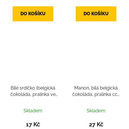
DO KOŠÍKU
DO KOŠÍKU
Bílé srdíčko (belgická
Manon, bílá belgická
čokoláda, pralinka ve
čokoláda, pralinka cca
tvaru srdce cca 10g)
14-18g
Skladem
Skladem
17 Kč
27 Kč