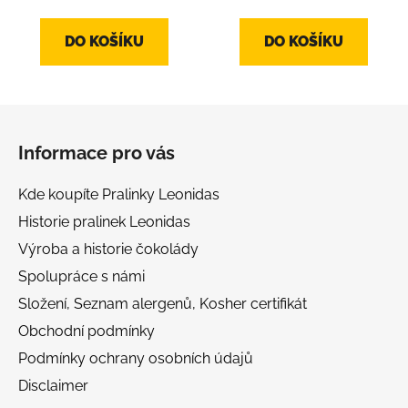
DO KOŠÍKU
DO KOŠÍKU
Z
á
Informace pro vás
p
a
Kde koupíte Pralinky Leonidas
t
Historie pralinek Leonidas
í
Výroba a historie čokolády
Spolupráce s námi
Složení, Seznam alergenů, Kosher certifikát
Obchodní podmínky
Podmínky ochrany osobních údajů
Disclaimer