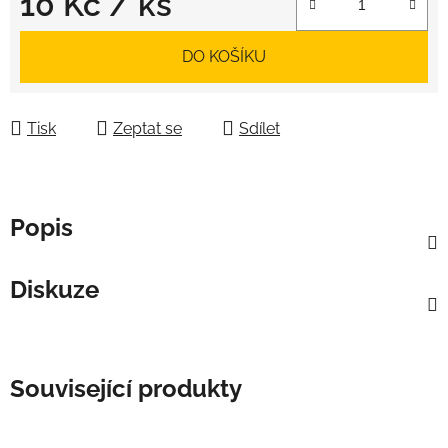
10 Kč
/ ks
Měrná cena:
DO KOŠÍKU
Tisk
Zeptat se
Sdílet
Popis
Diskuze
Související produkty