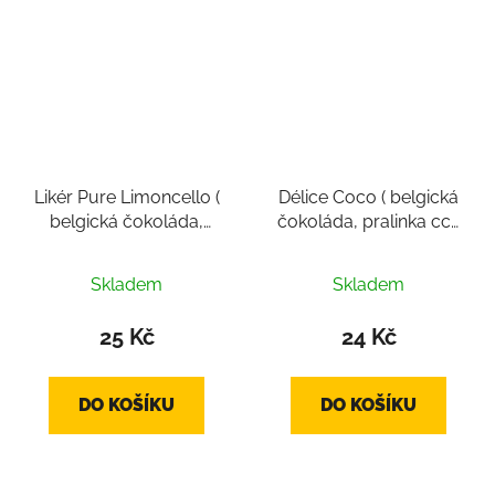
Likér Pure Limoncello (
Délice Coco ( belgická
belgická čokoláda,
čokoláda, pralinka cca
pralinka cca 14g)
14g)
Průměrné
Skladem
Skladem
hodnocení
produktu
25 Kč
24 Kč
je
4,0
DO KOŠÍKU
DO KOŠÍKU
z
5
hvězdiček.