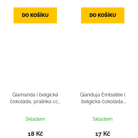
DO KOŠÍKU
DO KOŠÍKU
Giamanda ( belgická
Gianduja Emballée (
čokoláda, pralinka cca
belgická čokoláda,
10-12g)
pralinka cca 10 g)
Skladem
Skladem
18 Kč
17 Kč