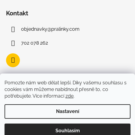
Kontakt
objednavky
@
pralinky.com
702 078 262
Facebook
Pomozte nám web dělat lepší. Díky vašemu souhlasu s
cookies vám můžeme nabídnout přesně to, co
potřebujete. Více informací
zde
.
Nastavení
Vytvořil Shoptet
Copyright 2026
Belgické čokoládové pralinky
Souhlasím
Leonidas
. Všechna práva vyhrazena.
Upravit nastavení