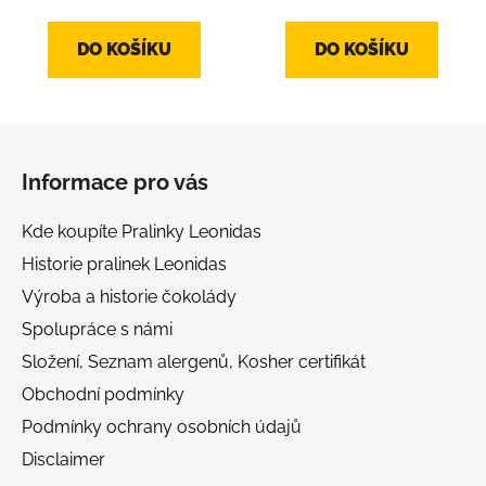
je
je
2,7
5,0
DO KOŠÍKU
DO KOŠÍKU
z
z
5
5
hvězdiček.
hvězdiček.
Z
á
Informace pro vás
p
a
Kde koupíte Pralinky Leonidas
t
Historie pralinek Leonidas
í
Výroba a historie čokolády
Spolupráce s námi
Složení, Seznam alergenů, Kosher certifikát
Obchodní podmínky
Podmínky ochrany osobních údajů
Disclaimer