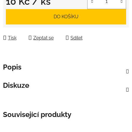
10 Kč
/ ks
Měrná cena:
DO KOŠÍKU
Tisk
Zeptat se
Sdílet
Popis
Diskuze
Související produkty