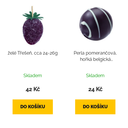
želé Třešeň, cca 24-26g
Perla pomerančová,
hořká belgická
čokoláda, pralinka cca
Průměrné
12-16g
Skladem
Skladem
hodnocení
produktu
42 Kč
24 Kč
je
5,0
DO KOŠÍKU
DO KOŠÍKU
z
5
hvězdiček.