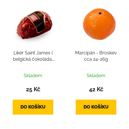
Likér Saint James (
Marcipán - Broskev
belgická čokoláda,
cca 24-26g
pralinka cca 14g)
Skladem
Skladem
25 Kč
42 Kč
DO KOŠÍKU
DO KOŠÍKU