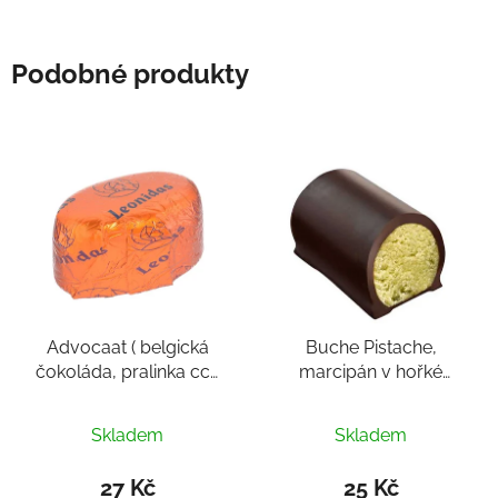
Podobné produkty
Advocaat ( belgická
Buche Pistache,
čokoláda, pralinka cca
marcipán v hořké
16g)
čokoládě ( belgická
čokoláda, pralinka cca
Skladem
Skladem
12-16g)
27 Kč
25 Kč