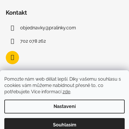
Kontakt
objednavky
@
pralinky.com
702 078 262
Facebook
Pomozte nám web dělat lepší. Díky vašemu souhlasu s
cookies vám můžeme nabídnout přesně to, co
potřebujete. Více informací
zde
.
Nastavení
Vytvořil Shoptet
Copyright 2026
Belgické čokoládové pralinky
Souhlasím
Leonidas
. Všechna práva vyhrazena.
Upravit nastavení