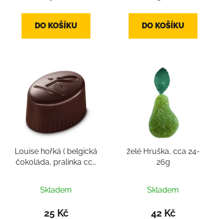
DO KOŠÍKU
DO KOŠÍKU
Louise hořká ( belgická
želé Hruška, cca 24-
čokoláda, pralinka cca
26g
14-16g)
Skladem
Skladem
25 Kč
42 Kč