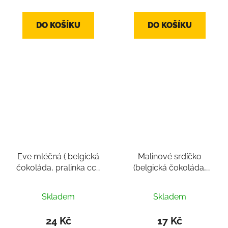
DO KOŠÍKU
DO KOŠÍKU
Eve mléčná ( belgická
Malinové srdíčko
čokoláda, pralinka cca
(belgická čokoláda,
14g)
pralinka ve tvaru srdce,
Průměrné
cca 10g)
Skladem
Skladem
hodnocení
produktu
24 Kč
17 Kč