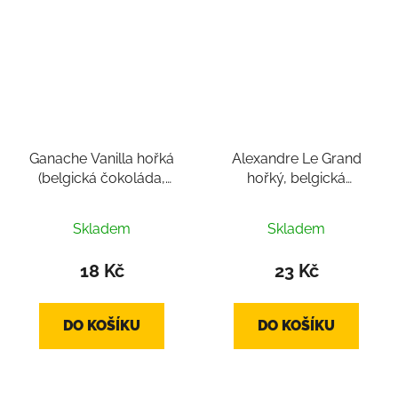
Ganache Vanilla hořká
Alexandre Le Grand
(belgická čokoláda,
hořký, belgická
pralinka cca 10g)
čokoláda, pralinka cca
12-14 g
Skladem
Skladem
18 Kč
23 Kč
DO KOŠÍKU
DO KOŠÍKU