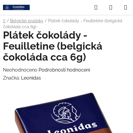
Přejít
Hledat
NÁKUP
na
obsah
KOŠÍK
Domů
/
Belgické pralinky
/
Plátek čokolády - Feuilletine (belgická
čokoláda cca 6g)
Plátek čokolády -
Feuilletine (belgická
čokoláda cca 6g)
Průměrné
Neohodnoceno
Podrobnosti hodnocení
hodnocení
Značka:
Leonidas
produktu
je
0,0
z
5
hvězdiček.