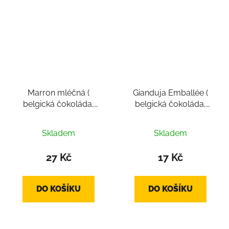
Marron mléčná (
Gianduja Emballée (
belgická čokoláda,
belgická čokoláda,
pralinka cca 16g)
pralinka cca 10 g)
Skladem
Skladem
27 Kč
17 Kč
DO KOŠÍKU
DO KOŠÍKU