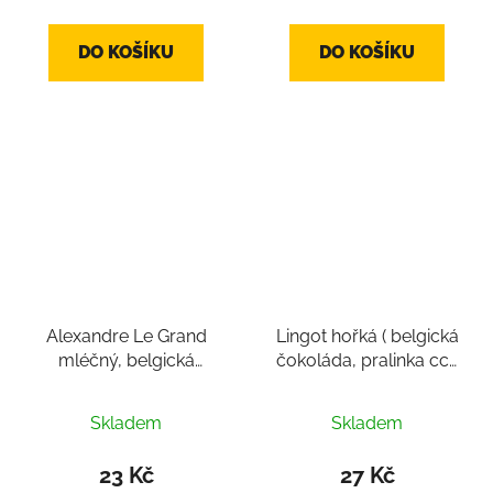
je
3,6
DO KOŠÍKU
DO KOŠÍKU
z
5
hvězdiček.
Alexandre Le Grand
Lingot hořká ( belgická
mléčný, belgická
čokoláda, pralinka cca
čokoláda, pralinka cca
16g)
Průměrné
Průměrné
12-14 g
Skladem
Skladem
hodnocení
hodnocení
produktu
produktu
23 Kč
27 Kč