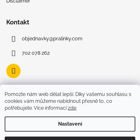
Disclaimer
Kontakt
objednavky
@
pralinky.com
702 078 262
Facebook
Pomozte nám web dělat lepší. Díky vašemu souhlasu s
cookies vám můžeme nabídnout přesně to, co
potřebujete. Více informací
zde
.
Nastavení
Vytvořil Shoptet
Copyright 2026
Belgické čokoládové pralinky