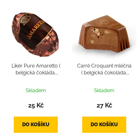
Likér Pure Amaretto (
Carré Croquant mléčná
belgická čokláda,
( belgická čokoláda,
pralinka cca 14g)
pralinka cca 16g)
Skladem
Skladem
25 Kč
27 Kč
DO KOŠÍKU
DO KOŠÍKU