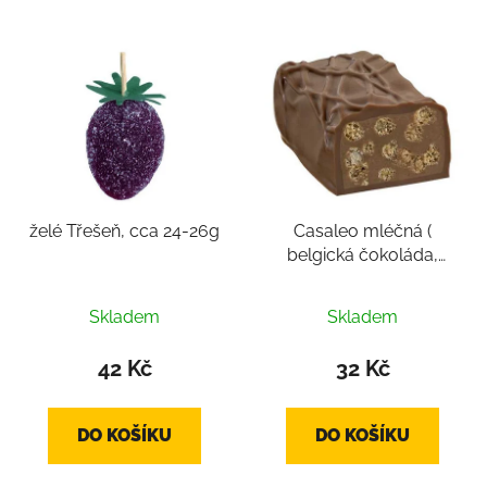
želé Třešeň, cca 24-26g
Casaleo mléčná (
belgická čokoláda,
pralinka cca 12-22g)
Skladem
Skladem
42 Kč
32 Kč
DO KOŠÍKU
DO KOŠÍKU