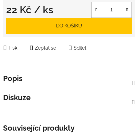
22 Kč
/ ks
Měrná cena:
DO KOŠÍKU
Tisk
Zeptat se
Sdílet
Popis
Diskuze
Související produkty