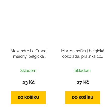
Alexandre Le Grand
Marron hořká ( belgická
mléčný, belgická
čokoláda, pralinka cca
čokoláda, pralinka cca
16g)
Průměrné
12-14 g
Skladem
Skladem
hodnocení
produktu
23 Kč
27 Kč
je
2,7
DO KOŠÍKU
DO KOŠÍKU
z
5