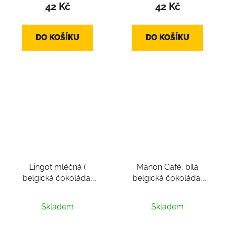
42 Kč
42 Kč
DO KOŠÍKU
DO KOŠÍKU
Lingot mléčná (
Manon Café, bílá
belgická čokoláda,
belgická čokoláda,
pralinka cca 16g)
pralinka cca 18-22g
Průměrné
Průměrné
Skladem
Skladem
hodnocení
hodnocení