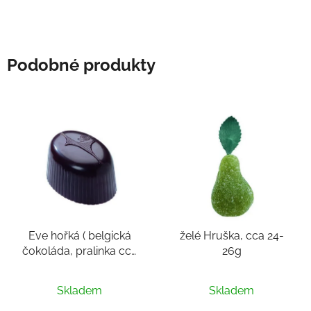
hvězdiček.
Podobné produkty
Eve hořká ( belgická
želé Hruška, cca 24-
čokoláda, pralinka cca
26g
14g)
Skladem
Skladem