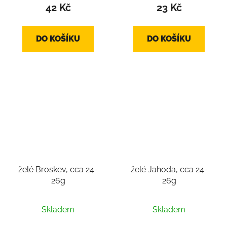
produktu
42 Kč
23 Kč
je
4,3
DO KOŠÍKU
DO KOŠÍKU
z
5
hvězdiček.
želé Broskev, cca 24-
želé Jahoda, cca 24-
26g
26g
Skladem
Skladem