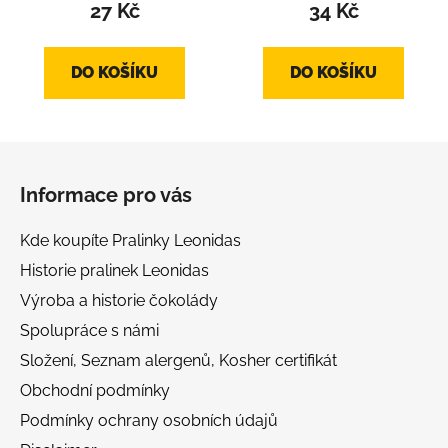
produktu
produktu
27 Kč
34 Kč
je
je
5,0
3,5
DO KOŠÍKU
DO KOŠÍKU
z
z
5
5
hvězdiček.
hvězdiček.
Z
á
Informace pro vás
p
a
Kde koupíte Pralinky Leonidas
t
Historie pralinek Leonidas
í
Výroba a historie čokolády
Spolupráce s námi
Složení, Seznam alergenů, Kosher certifikát
Obchodní podmínky
Podmínky ochrany osobních údajů