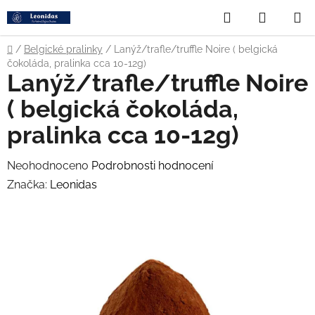
Přejít
Hledat
NÁKUP
na
obsah
KOŠÍK
Domů
/
Belgické pralinky
/
Lanýž/trafle/truffle Noire ( belgická
čokoláda, pralinka cca 10-12g)
Lanýž/trafle/truffle Noire
( belgická čokoláda,
pralinka cca 10-12g)
Průměrné
Neohodnoceno
Podrobnosti hodnocení
hodnocení
Značka:
Leonidas
produktu
je
0,0
z
5
hvězdiček.