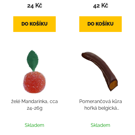
24 Kč
42 Kč
DO KOŠÍKU
DO KOŠÍKU
želé Mandarinka, cca
Pomerančová kůra
24-26g
hořká belgická
čokoláda cca 4-16g
Průměrné
Skladem
Skladem
hodnocení