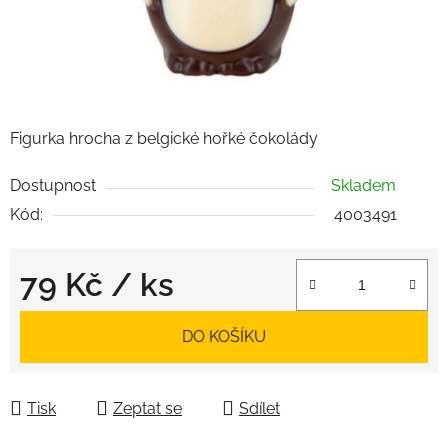
Figurka hrocha z belgické hořké čokolády
Dostupnost
Skladem
Kód:
4003491
79 Kč
/ ks
Měrná cena:
DO KOŠÍKU
Tisk
Zeptat se
Sdílet