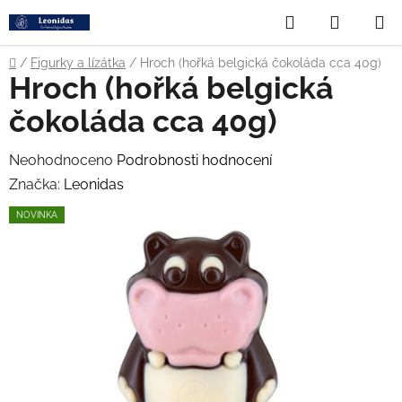
Přejít
Hledat
NÁKUP
na
obsah
KOŠÍK
Domů
/
Figurky a lízátka
/
Hroch (hořká belgická čokoláda cca 40g)
Hroch (hořká belgická
čokoláda cca 40g)
Průměrné
Neohodnoceno
Podrobnosti hodnocení
hodnocení
Značka:
Leonidas
produktu
NOVINKA
je
0,0
z
5
hvězdiček.