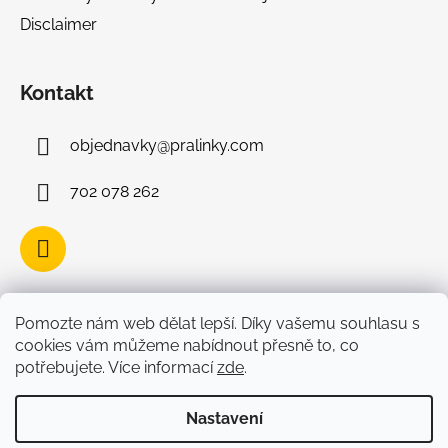
Disclaimer
Kontakt
objednavky
@
pralinky.com
702 078 262
Facebook
Pomozte nám web dělat lepší. Díky vašemu souhlasu s
cookies vám můžeme nabídnout přesně to, co
potřebujete. Více informací
zde
.
Nastavení
Vytvořil Shoptet