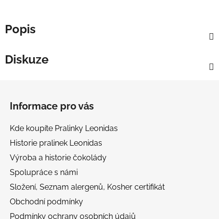
Popis
Diskuze
Z
á
Informace pro vás
p
a
Kde koupíte Pralinky Leonidas
t
Historie pralinek Leonidas
í
Výroba a historie čokolády
Spolupráce s námi
Složení, Seznam alergenů, Kosher certifikát
Obchodní podmínky
Podmínky ochrany osobních údajů