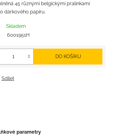
plněná 45 různými belgickými pralinkami
o dárkového papíru.
Skladem
6001951H
DO KOŠÍKU
Sdílet
lňkové parametry