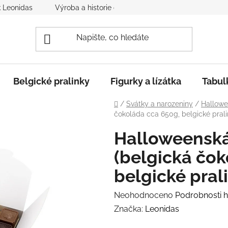
k Leonidas
Výroba a historie čokolády
Spolupráce s nám
Belgické pralinky
Figurky a lízátka
Tabul
Domů
/
Svátky a narozeniny
/
Hallow
čokoláda cca 650g, belgické prali
Halloweenská
(belgická čok
belgické pral
Průměrné
Neohodnoceno
Podrobnosti 
hodnocení
Značka:
Leonidas
produktu