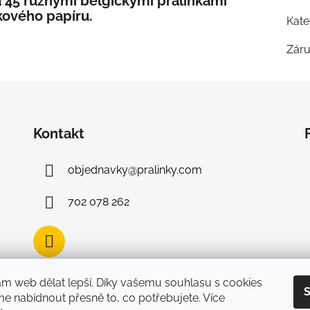
 45 různými belgickými pralinkami
kového papíru.
Kate
Zár
Kontakt
objednavky
@
pralinky.com
702 078 262
 web dělat lepší. Díky vašemu souhlasu s cookies
S
 nabídnout přesně to, co potřebujete. Více