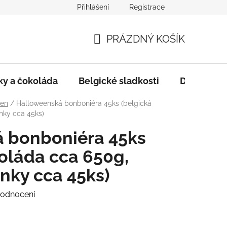
Přihlášení
Registrace
i
Složení, Seznam alergenů, Kosher certifikát
Obchodní 
PRÁZDNÝ KOŠÍK
NÁKUPNÍ
KOŠÍK
ky a čokoláda
Belgické sladkosti
Dárkové p
een
/
Halloweenská bonboniéra 45ks (belgická
nky cca 45ks)
 bonboniéra 45ks
oláda cca 650g,
inky cca 45ks)
hodnocení