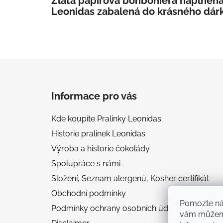
Zlatá papírová bonboniéra naplněná
Leonidas zabalená do krásného dár
Z
á
Informace pro vás
p
a
Kde koupíte Pralinky Leonidas
t
Historie pralinek Leonidas
í
Výroba a historie čokolády
Spolupráce s námi
Složení, Seznam alergenů, Kosher certifikát
Obchodní podmínky
Pomozte nám
Podmínky ochrany osobních údajů
vám můžeme