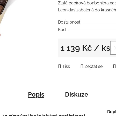
Zlatá papírová bonboniéra na
je
Leonidas zabalená do krásnéh
0,0
z
Dostupnost
5
Kód:
hvězdiček.
1 139 Kč
/ ks
Měrná cena:
Tisk
Zeptat se
Popis
Diskuze
Dop