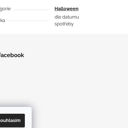
gorie
Halloween
dle datumu
uka
spotřeby
Facebook
ouhlasím