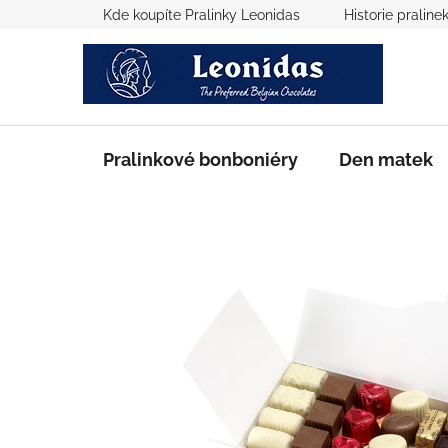
Přejít
Kde koupíte Pralinky Leonidas
Historie praline
na
obsah
Pralinkové bonboniéry
Den matek