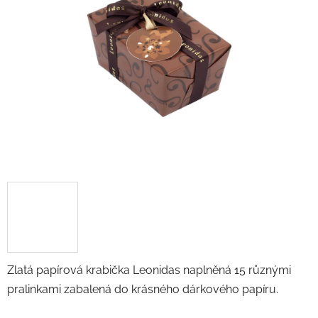
5
hvězdiček.
Zlatá papírová krabička Leonidas naplněná 15 různými
pralinkami zabalená do krásného dárkového papíru.