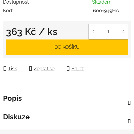
Dostupnost
Skladem
Kód:
6001949HA
363 Kč
/ ks
Měrná cena:
DO KOŠÍKU
Tisk
Zeptat se
Sdílet
Popis
Diskuze
Z