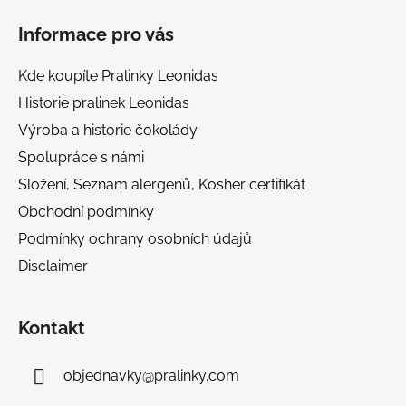
á
Informace pro vás
p
a
Kde koupíte Pralinky Leonidas
t
Historie pralinek Leonidas
í
Výroba a historie čokolády
Spolupráce s námi
Složení, Seznam alergenů, Kosher certifikát
Obchodní podmínky
Podmínky ochrany osobních údajů
Disclaimer
Kontakt
objednavky
@
pralinky.com