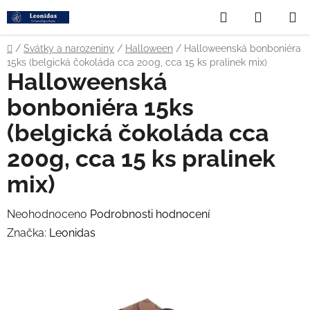
Přejít
Hledat
NÁKUP
na
obsah
KOŠÍK
Domů
/
Svátky a narozeniny
/
Halloween
/
Halloweenská bonboniéra
15ks (belgická čokoláda cca 200g, cca 15 ks pralinek mix)
Halloweenská
bonboniéra 15ks
(belgická čokoláda cca
200g, cca 15 ks pralinek
mix)
Průměrné
Neohodnoceno
Podrobnosti hodnocení
hodnocení
Značka:
Leonidas
produktu
je
0,0
z