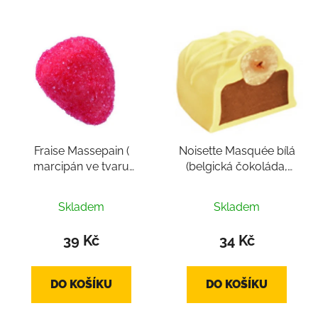
Fraise Massepain (
Noisette Masquée bílá
marcipán ve tvaru
(belgická čokoláda,
srdce, cca 22-24g)
pralinka cca 16-22g)
Skladem
Skladem
39 Kč
34 Kč
DO KOŠÍKU
DO KOŠÍKU