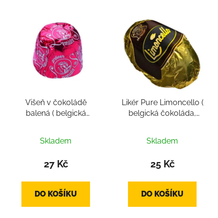
Višeň v čokoládě
Likér Pure Limoncello (
balená ( belgická
belgická čokoláda,
čokoláda, pralinka cca
pralinka cca 14g)
Průměrné
16g)
Skladem
Skladem
hodnocení
produktu
27 Kč
25 Kč
je
2,8
DO KOŠÍKU
DO KOŠÍKU
z
5