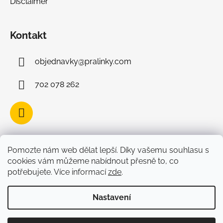
Disclaimer
Kontakt
objednavky
@
pralinky.com
702 078 262
Facebook
Pomozte nám web dělat lepší. Díky vašemu souhlasu s
cookies vám můžeme nabídnout přesně to, co
potřebujete. Více informací
zde
.
Nastavení
Vytvořil Shoptet
Copyright 2026
Belgické čokoládové pralinky