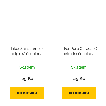
Likér Saint James (
Likér Pure Curacao (
belgická čokoláda,
belgická čokoláda,
pralinka cca 14g)
pralinka cca 14g)
Skladem
Skladem
25 Kč
25 Kč
DO KOŠÍKU
DO KOŠÍKU