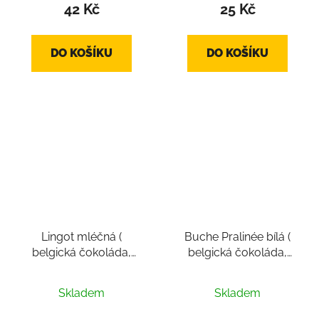
42 Kč
25 Kč
DO KOŠÍKU
DO KOŠÍKU
Lingot mléčná (
Buche Pralinée bílá (
belgická čokoláda,
belgická čokoláda,
pralinka cca 16g)
pralinka cca 14-18g)
Průměrné
Skladem
Skladem
hodnocení