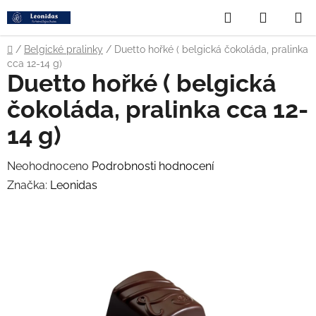
Přejít
Hledat
NÁKUP
na
obsah
KOŠÍK
Domů
/
Belgické pralinky
/
Duetto hořké ( belgická čokoláda, pralinka
cca 12-14 g)
Duetto hořké ( belgická
čokoláda, pralinka cca 12-
14 g)
Průměrné
Neohodnoceno
Podrobnosti hodnocení
hodnocení
Značka:
Leonidas
produktu
je
0,0
z
5
hvězdiček.