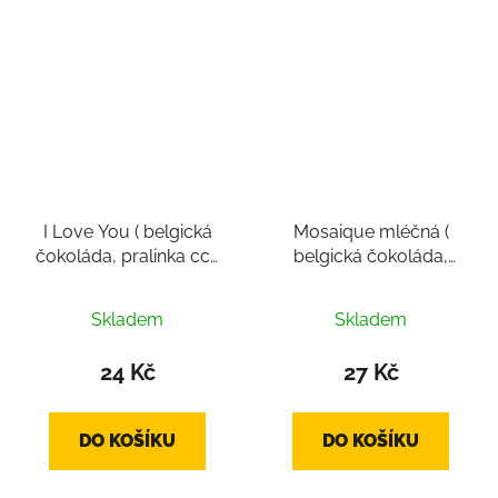
hvězdiček.
I Love You ( belgická
Mosaique mléčná (
čokoláda, pralinka cca
belgická čokoláda,
14g)
pralinka cca 12-18g)
Skladem
Skladem
24 Kč
27 Kč
DO KOŠÍKU
DO KOŠÍKU