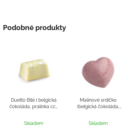
Podobné produkty
Duetto Bílé ( belgická
Malinové srdíčko
čokoláda, pralinka cca
(belgická čokoláda,
12-14 g)
pralinka ve tvaru srdce,
cca 10g)
Skladem
Skladem