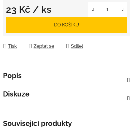
23 Kč
/ ks
Měrná cena:
DO KOŠÍKU
Tisk
Zeptat se
Sdílet
Popis
Diskuze
Související produkty