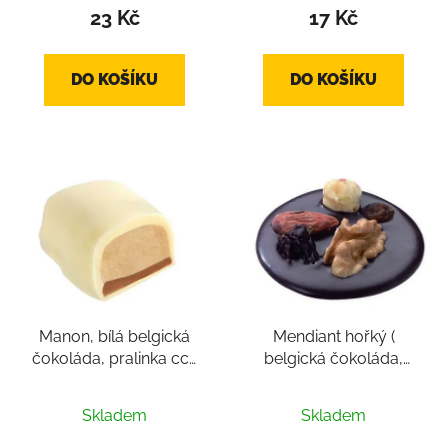
23 Kč
17 Kč
DO KOŠÍKU
DO KOŠÍKU
Manon, bílá belgická
Mendiant hořký (
čokoláda, pralinka cca
belgická čokoláda,
14-18g
pralinka cca 12-14g)
Skladem
Skladem