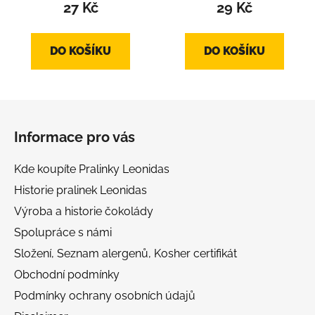
produktu
27 Kč
29 Kč
je
5,0
DO KOŠÍKU
DO KOŠÍKU
z
5
hvězdiček.
Z
á
Informace pro vás
p
a
Kde koupíte Pralinky Leonidas
t
Historie pralinek Leonidas
í
Výroba a historie čokolády
Spolupráce s námi
Složení, Seznam alergenů, Kosher certifikát
Obchodní podmínky
Podmínky ochrany osobních údajů