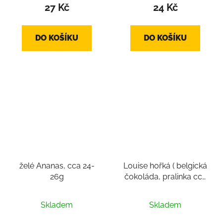
27 Kč
24 Kč
DO KOŠÍKU
DO KOŠÍKU
želé Ananas, cca 24-
Louise hořká ( belgická
26g
čokoláda, pralinka cca
14-16g)
Skladem
Skladem