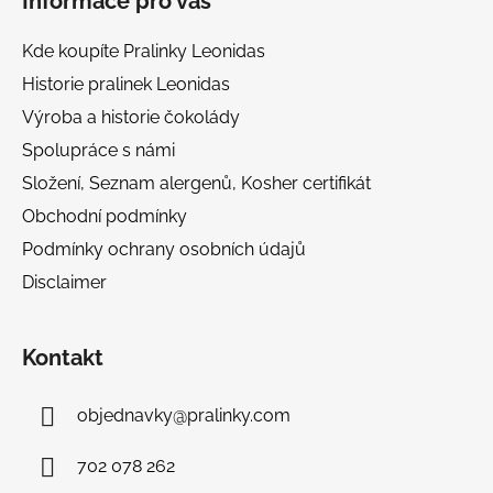
Informace pro vás
p
a
Kde koupíte Pralinky Leonidas
t
Historie pralinek Leonidas
í
Výroba a historie čokolády
Spolupráce s námi
Složení, Seznam alergenů, Kosher certifikát
Obchodní podmínky
Podmínky ochrany osobních údajů
Disclaimer
Kontakt
objednavky
@
pralinky.com
702 078 262