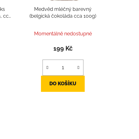
 ks
Medvěd mléčný barevný
, cca
(belgická čokoláda cca 100g)
ks)
Momentálně nedostupné
199 Kč
DO KOŠÍKU