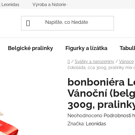
k Leonidas
Výroba a historie čokolády
Spolupráce s nám
Belgické pralinky
Figurky a lízátka
Tabul
Domů
/
Svátky a narozeniny
/
Vánoce
čokoláda, cca 300g, pralinky mix 
bonboniéra L
Vánoční (belg
300g, pralink
Průměrné
Neohodnoceno
Podrobnosti 
hodnocení
Značka:
Leonidas
produktu