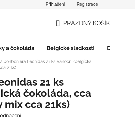
Přihlášení
Registrace
i
Složení, Seznam alergenů, Kosher certifikát
Obchodní 
PRÁZDNÝ KOŠÍK
NÁKUPNÍ
KOŠÍK
ky a čokoláda
Belgické sladkosti
Dárkové p
/
bonboniéra Leonidas 21 ks Vánoční (belgická
cca 21ks)
eonidas 21 ks
ická čokoláda, cca
y mix cca 21ks)
hodnocení