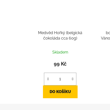
Medvěd Hořký (belgická
bo
čokoláda cca 60g)
Váno
35
Skladem
99 Kč
DO KOŠÍKU