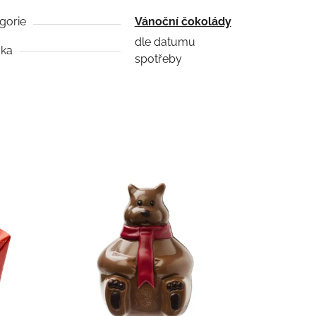
gorie
Vánoční čokolády
dle datumu
uka
spotřeby