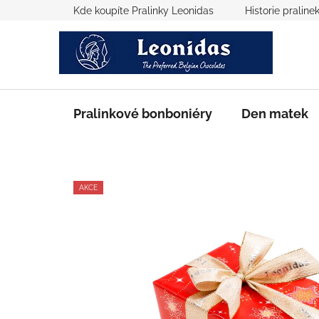
Přejít
Kde koupíte Pralinky Leonidas
Historie praline
na
obsah
Pralinkové bonboniéry
Den matek
AKCE