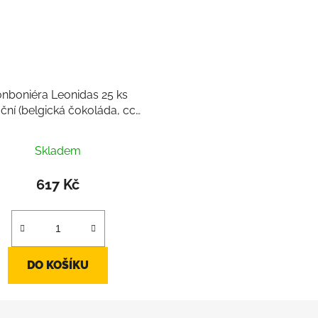
nboniéra Leonidas 25 ks
ční (belgická čokoláda, cca
0g, pralinky mix cca 25ks)
Skladem
617 Kč
DO KOŠÍKU