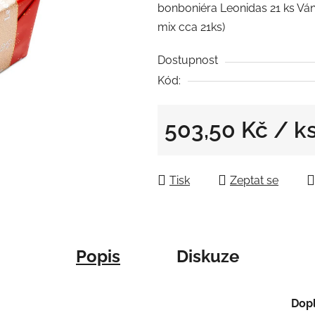
bonboniéra Leonidas 21 ks Ván
je
mix cca 21ks)
0,0
z
Dostupnost
5
Kód:
hvězdiček.
503,50 Kč
/ k
Měrná cena:
Tisk
Zeptat se
Popis
Diskuze
Dop