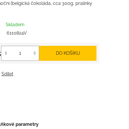
oční (belgická čokoláda, cca 300g, pralinky
Skladem
6110824V
s
DO KOŠÍKU
Sdílet
lňkové parametry