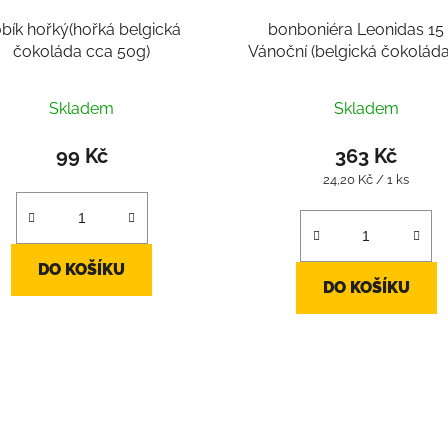
bík hořký(hořká belgická
bonboniéra Leonidas 15
čokoláda cca 50g)
Vánoční (belgická čokoláda
200g, pralinky mix cca 15
Skladem
Skladem
99 Kč
363 Kč
Měrná
24,20 Kč / 1 ks
cena:
DO KOŠÍKU
DO KOŠÍKU