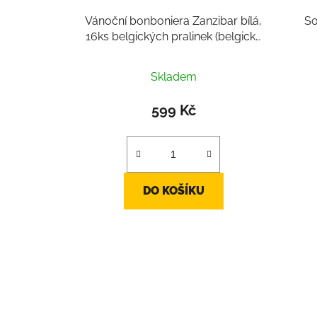
Vánoční bonboniera Zanzibar bílá,
So
16ks belgických pralinek (belgická
čokoláda cca 234g)
Skladem
599 Kč
DO KOŠÍKU